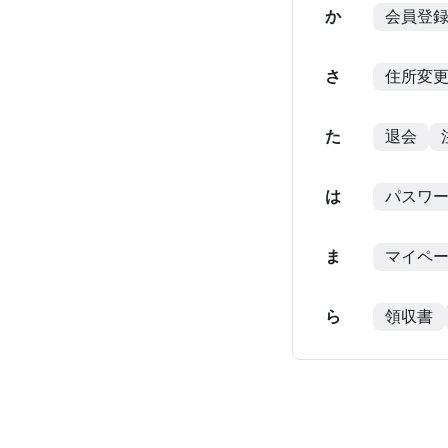
か
会員登
さ
住所変
た
退会
は
パスワ
ま
マイペ
ら
領収書